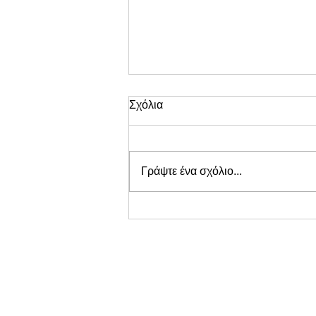
Σχόλια
Γράψτε ένα σχόλιο...
Λογιστικά για E-shop: Ο
Πλήρης Οδηγός Φορολογίας
και Υποχρεώσεων (2026)