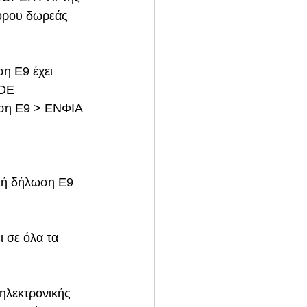
όρου δωρεάς 
η Ε9 έχει 
DE 
ωση Ε9 > ΕΝΦΙΑ 
ακή δήλωση Ε9 
ι σε όλα τα 
 ηλεκτρονικής 