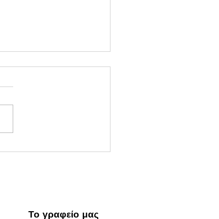
στικά για Ελεύθερους
γελματίες
Το γραφείο μας