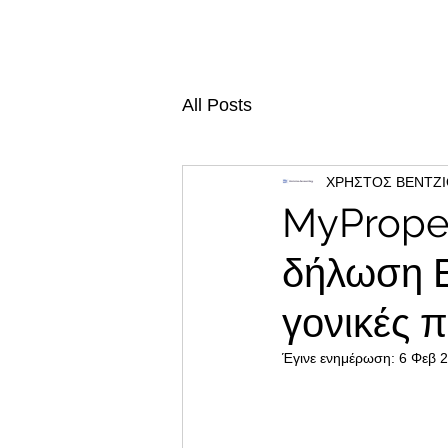
All Posts
ΧΡΗΣΤΟΣ ΒΕΝΤΖ
MyProper
δήλωση Ε9
γονικές 
Έγινε ενημέρωση:
6 Φεβ 