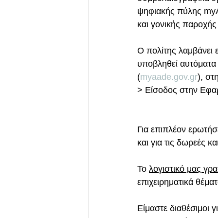
ψηφιακής πύλης myA
και γονικής παροχής
Ο πολίτης λαμβάνει 
υποβληθεί αυτόματα
(
myaade.gov.gr
), σ
> Είσοδος στην Εφα
Για επιπλέον ερωτήσ
και για τις δωρεές κα
Το 
λογιστικό μας γρα
επιχειρηματικά θέματ
Είμαστε διαθέσιμοι γ