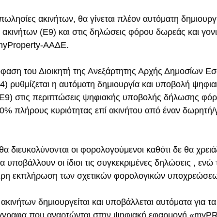
πωλησίες ακινήτων, θα γίνεται πλέον αυτόματη δημιουργ
ακινήτων (Ε9) και στις δηλώσεις φόρου δωρεάς και γον
myProperty-ΑΑΔΕ.
όφαση του Διοικητή της Ανεξάρτητης Αρχής Δημοσίων Ε
24) ρυθμίζεται η αυτόματη δημιουργία και υποβολή ψηφι
(Ε9) στις περιπτώσεις ψηφιακής υποβολής δήλωσης φόρ
0% πλήρους κυριότητας επί ακινήτου από έναν δωρητή/γ
θα διευκολύνονται οι φορολογούμενοι καθότι δε θα χρειά
 υποβάλλουν οι ίδιοι τις συγκεκριμένες δηλώσεις , ενώ
καιρη εκπλήρωση των σχετικών φορολογικών υποχρεώσε
ακινήτων δημιουργείται και υποβάλλεται αυτόματα για τα
έγγραφα που αναρτώνται στην ψηφιακή εφαρμογή «my