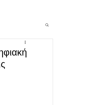
ηφιακή
ις