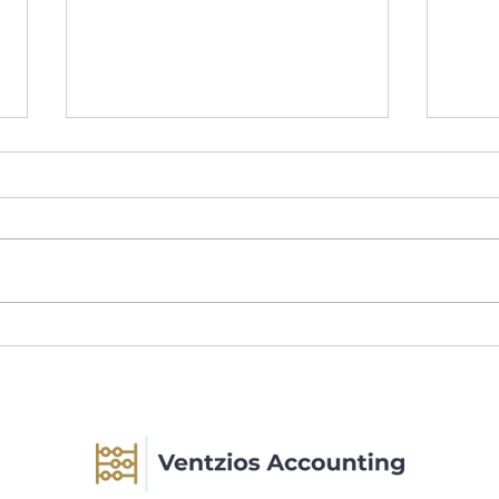
Δαπάνες καυσίμων: Τι αλλάζει
Λογι
από 01/01/2027
Επαγ