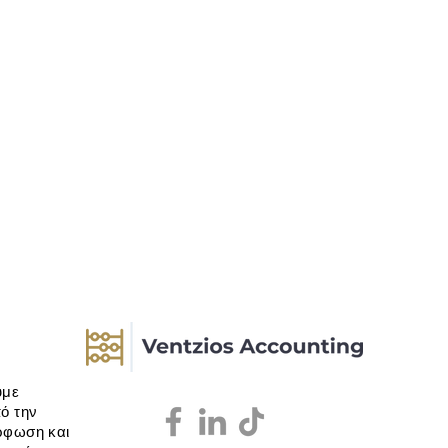
υμε
ό την
όρφωση και