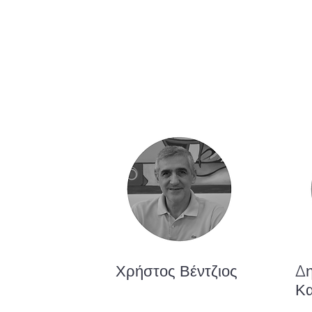
Χρήστος Βέντζιος
Δη
Κ