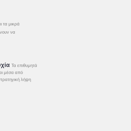
ι τα μικρά
νουν να
υχία
Τα επιθυμητά
αι μέσα από
στρατηγική λήψη