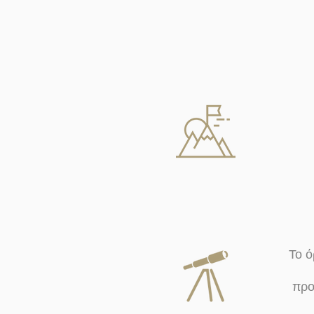
Το ό
προ