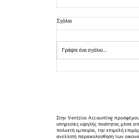
Σχόλια
Γράψτε ένα σχόλιο...
Λογιστικά για E-shop: Ο
Πλήρης Οδηγός Φορολογίας
και Υποχρεώσεων (2026)
Στην Ventzios Accounting προσφέρο
υπηρεσίες υψηλής ποιότητας μέσα απ
πολυετή εμπειρία, την επιμελή επιμ
ανελλιπή παρακολούθηση των οικονο