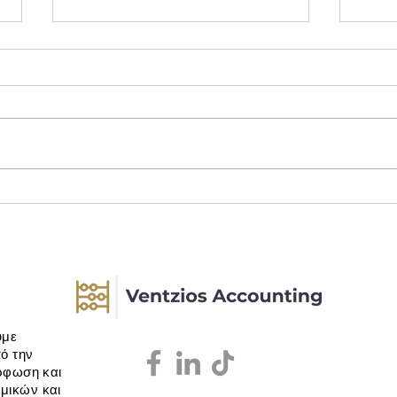
Δαπάνες καυσίμων: Τι αλλάζει
Λογι
από 01/01/2027
Επαγ
υμε
ό την
όρφωση και
μικών και