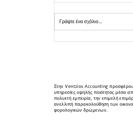
Γράψτε ένα σχόλιο...
Λογιστικά για E-shop: Ο
Πλήρης Οδηγός Φορολογίας
και Υποχρεώσεων (2026)
Στην Ventzios Accounting προσφέρο
υπηρεσίες υψηλής ποιότητας μέσα απ
πολυετή εμπειρία, την επιμελή επιμ
ανελλιπή παρακολούθηση των οικονο
φορολογικών δρώμενων.