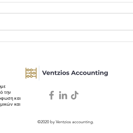
Δαπάνες καυσίμων: Τι αλλάζει
Λογι
από 01/01/2027
Επαγ
υμε
ό την
όρφωση και
μικών και
©2020 by Ventzios accounting.